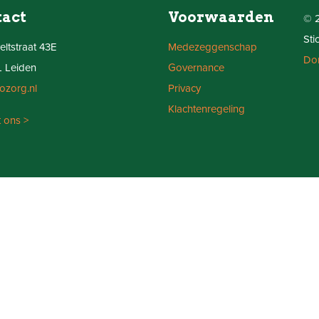
tact
Voorwaarden
© 2
Sti
ltstraat 43E
Medezeggenschap
Do
L Leiden
Governance
ozorg.nl
Privacy
Klachtenregeling
 ons >