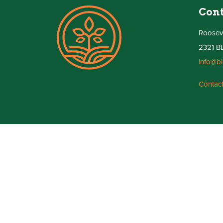
Con
Rooseve
2321 B
info@bi
Contact