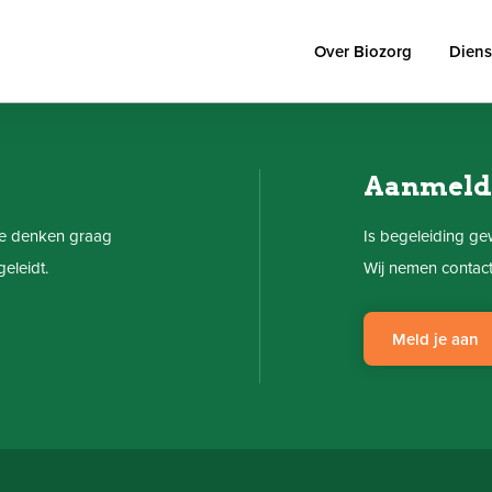
Over Biozorg
Diens
Aanmelde
 We denken graag
Is begeleiding ge
eleidt.
Wij nemen contac
Meld je aan